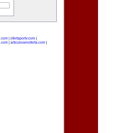
e.com
|
ofertaportv.com
|
a.com
|
articulosenoferta.com
|
|