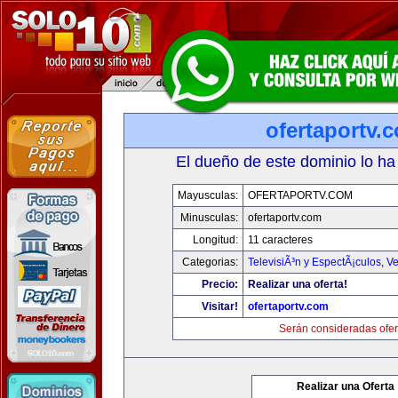
ofertaportv.
El dueño de este dominio lo ha
Mayusculas:
OFERTAPORTV.COM
Minusculas:
ofertaportv.com
Longitud:
11 caracteres
Categorias:
TelevisiÃ³n y EspectÃ¡culos
,
Ve
Precio:
Realizar una oferta!
Visitar!
ofertaportv.com
Serán consideradas ofer
Realizar una Oferta