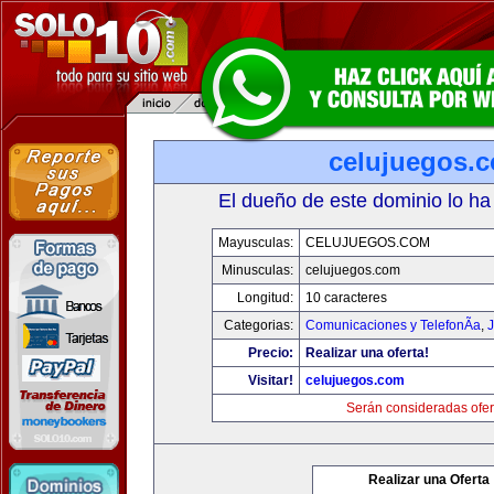
celujuegos.
El dueño de este dominio lo ha
Mayusculas:
CELUJUEGOS.COM
Minusculas:
celujuegos.com
Longitud:
10 caracteres
Categorias:
Comunicaciones y TelefonÃ­a
,
J
Precio:
Realizar una oferta!
Visitar!
celujuegos.com
Serán consideradas ofer
Realizar una Oferta