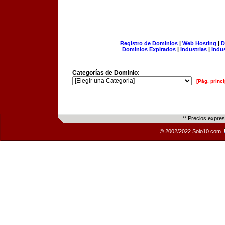
Registro de Dominios
|
Web Hosting
|
D
Dominios Expirados
|
Industrias
|
Indu
Categorías de Dominio:
[Pág. princi
** Precios expre
© 2002/2022 Solo10.com