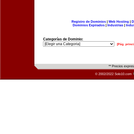
Registro de Dominios
|
Web Hosting
|
D
Dominios Expirados
|
Industrias
|
Indu
Categorías de Dominio:
[Pág. princi
** Precios expre
© 2002/2022 Solo10.com