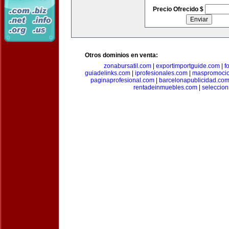
Precio Ofrecido $
Otros dominios en venta:
zonabursatil.com
|
exportimportguide.com
|
f
guiadelinks.com
|
iprofesionales.com
|
maspromoci
paginaprofesional.com
|
barcelonapublicidad.co
rentadeinmuebles.com
|
seleccio