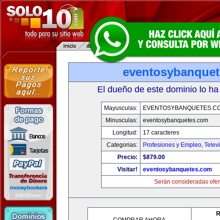
eventosybanque
El dueño de este dominio lo ha
Mayusculas:
EVENTOSYBANQUETES.C
Minusculas:
eventosybanquetes.com
Longitud:
17 caracteres
Categorias:
Profesiones y Empleo
,
Telev
Precio:
$879.00
Visitar!
eventosybanquetes.com
Serán consideradas ofer
R