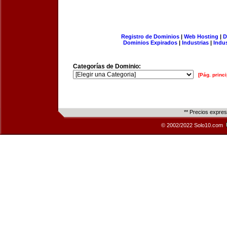
Registro de Dominios
|
Web Hosting
|
D
Dominios Expirados
|
Industrias
|
Indu
Categorías de Dominio:
[Pág. princi
** Precios expre
© 2002/2022 Solo10.com