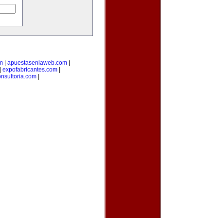
om
|
apuestasenlaweb.com
|
|
expofabricantes.com
|
nsultoria.com
|