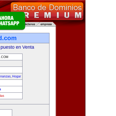
d.com
 puesto en Venta
.COM
inanzas
,
Hogar
m
tas