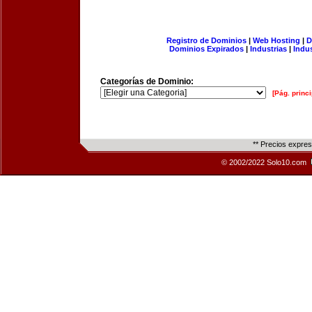
Registro de Dominios
|
Web Hosting
|
D
Dominios Expirados
|
Industrias
|
Indu
Categorías de Dominio:
[Pág. princi
** Precios expre
© 2002/2022 Solo10.com