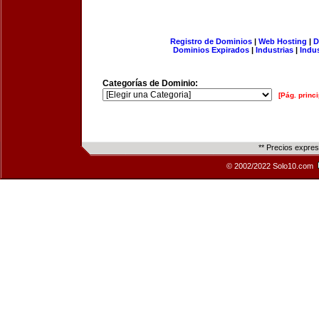
Registro de Dominios
|
Web Hosting
|
D
Dominios Expirados
|
Industrias
|
Indu
Categorías de Dominio:
[Pág. princi
** Precios expre
© 2002/2022 Solo10.com