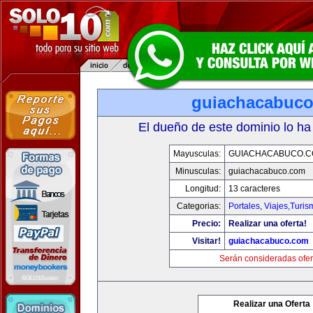
guiachacabuc
El dueño de este dominio lo ha
Mayusculas:
GUIACHACABUCO.
Minusculas:
guiachacabuco.com
Longitud:
13 caracteres
Categorias:
Portales
,
Viajes,Turi
Precio:
Realizar una oferta!
Visitar!
guiachacabuco.com
Serán consideradas ofer
Realizar una Oferta