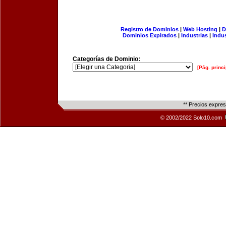
Registro de Dominios
|
Web Hosting
|
D
Dominios Expirados
|
Industrias
|
Indu
Categorías de Dominio:
[Pág. princi
** Precios expre
© 2002/2022 Solo10.com